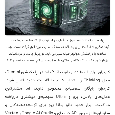
پرامپت: یک شات محصول حرفه‌ای در استودیو از یک ساعت هوشمند
آینده‌نگر و شفاف که روی یک قطعه سنگ اسلیت تیره قرار گرفته است. رابط
ساعت با درخشش هولوگرافیک سبز می‌تابد. نورپردازی نرم و دراماتیک،
رزولوشن 8K، سبک عکاسی ماکرو با عمق میدان کم. —نسبت تصویر 4:3
کاربران برای استفاده از نانو بنانا 2 باید در اپلیکیشن Gemini،
مدل Thinking را انتخاب کنند تا قابلیت جدید فعال شود.
کاربران رایگان سهمیه‌ی محدودی دارند، اما مشترکین
مدل‌های پلاس، پرو و Ultra سهمیه‌ی بیشتری دریافت
می‌کنند. ابزار جدید نانو بنانا پرو برای توسعه‌دهندگان و
سازمان‌ها از طریق API جمینای و ‎Google AI Studio و ‎Vertex