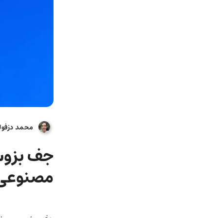
محمد دزفول
جف بزوس
مصنوعی