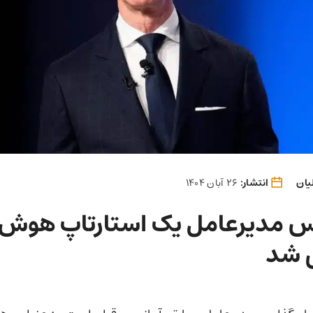
یان
انتشار:
26 آبان 1404
 مدیرعامل یک استارتاپ هوش
 شد