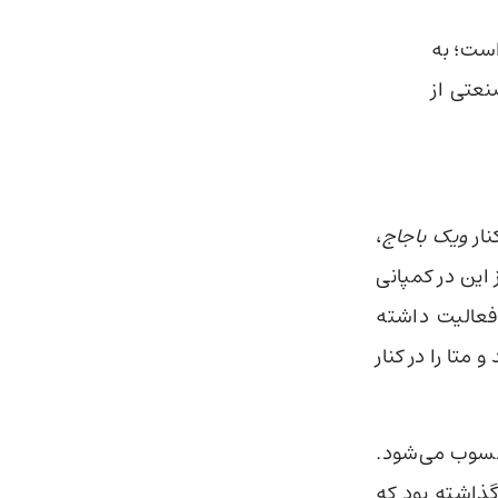
کی» است؛ به
نعتی از
نار
ویک باجاج
،
 این در کمپانی
فعالیت داشته
 از کارمندان سابق OpenAI، دیپ‌مایند و متا را در کنار
وب می‌شود.
گذاشته بود که