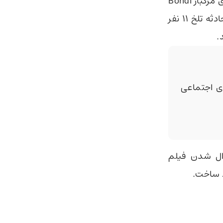
هوش مصنوعی ایلان ماسک باز هم اشتباه کرد. گراگ این‌بار ماجرای تیراندازی مرگبار Bondi
Beach استرالیا را کاملا نادرست روایت کرد. ماجرا از این قرار بود که در این حادثه تلخ 11 نفر
.
 اجتماعی
رال شدن فیلم
ط ساخت.