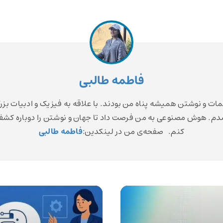
فاطمه طالبی
مات و نوشتن همیشه پناه من بودند. با علاقه به فیزیک و ادبیات بزر
م. هوش مصنوعی به من فرصت داد تا جهان و نوشتن را دوباره کش
کنم. صفحه‌ی من در لینکدین:
فاطمه طالبی