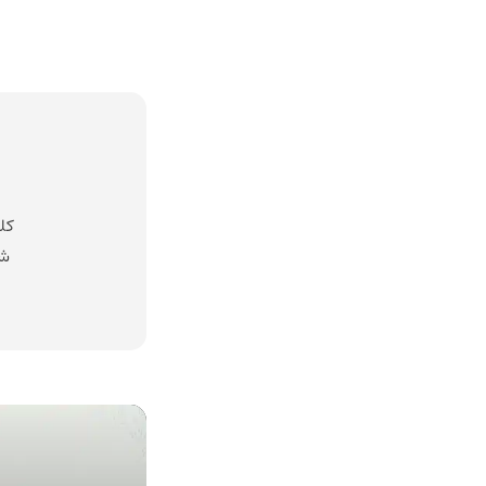
کل
شد