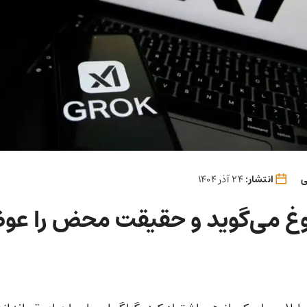
ی
انتشار:
24 آذر 1404
وغ می‌گوید و حقیقت محض را ع