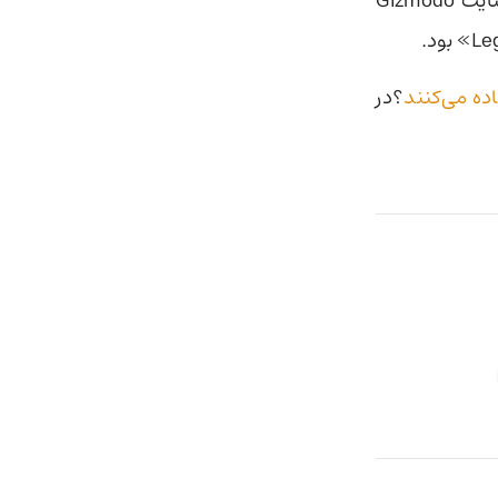
از یکشنبه گراک دچار اختلال شده است و پاسخ‌های نامربوط می‌دهد ؛ وب‌سایت Gizmodo
؟در