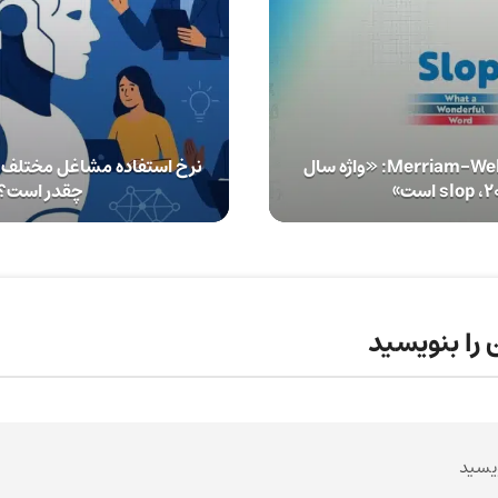
دیکشنری Merriam-Webster: «واژه سال
نرخ استفاده مشاغل مختلف 
 است»
چقدر است؟
 را بنویسید