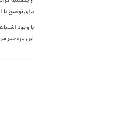
برای توضیح با xAI تماس گرفت اما تنها پاسخ دریافتی پیام «Legacy Media Lies» بود.
با وجود اشتبا
این باره خبر م