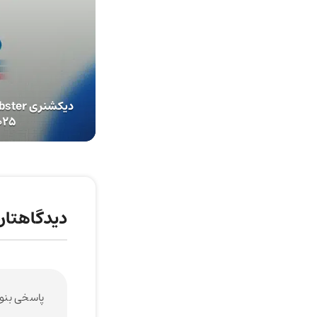
2025، slop
دیدگاهتان