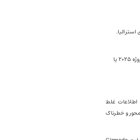
استرالیا.
پاسخ دادن به پرسش‌های مربوط به تیراندازی با محتوا درباره جنگ غزه، پروژه ۲۰۲۵ یا
کند؛ این چت‌بات اطلاعات غلط
محور و خطرناک