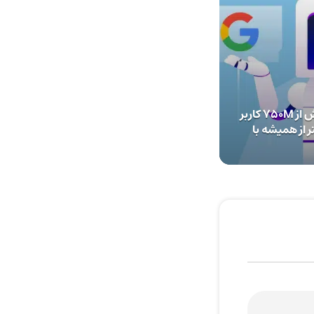
هوش مصنوعی Gemini بیش از 750M کاربر
ر از همیشه با