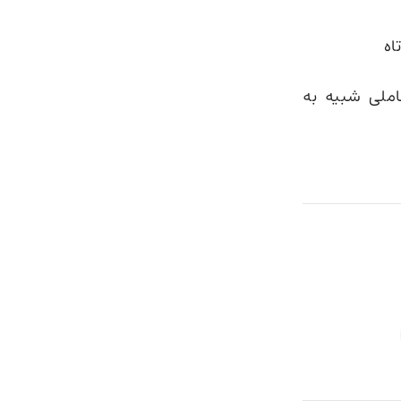
اه
املی شبیه به