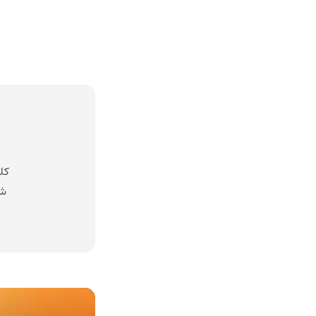
کل
شد