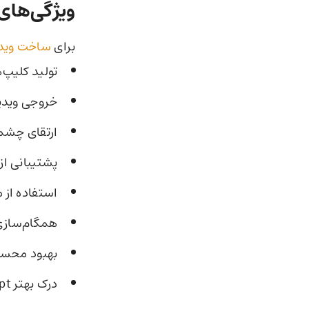
ویژگی‌های ok Imagine ۱.۰
برای
ساخت ویدی
تولید کلیپ‌های 
خروجی ویدیو با 
ارتقای چشم
پشتیبانی از صد
استفاده از موسیق
همگام‌سازی 
بهبود محسوس در prompt adherence و پای
درک بهتر follow-up promptها و حفظ نیت کاربر در پرامپت‌های دنباله‌دار