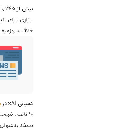
ابزاری برای ا
خلاقانه روزمره
کمپانی xAI در
پ
نسخه به‌عنوان biggest leap yet (بزرگ‌ترین جهش تا به امروز) یاد می‌کن