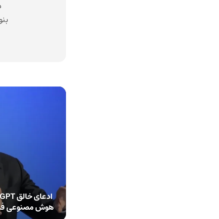
د
بنو
هوش مصنوعی فرزن