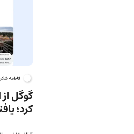
فاطمه شکر
گوگل از 
کرد؛ یاف