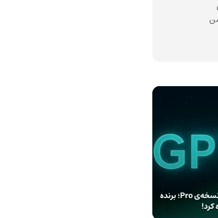
من
مقایسه‌ی GPT-5 معمولی و نسخه‌ی Pro؛ برنده
کرد!