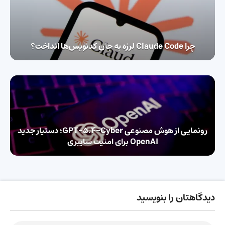
چرا Claude Code لرزه به جان کدنویس‌ها انداخت؟
رونمایی از هوش مصنوعی GPT-5.4-Cyber؛ دستیار جدید
OpenAI برای امنیت سایبری
دیدگاهتان را بنویسید