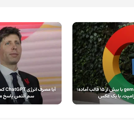
‌ساخت ویدیو در gemini با بیش از 15 قالب‌ آماده؛
آیا مص
امپت، با یک عکس
سم آلتمن پاسخ م