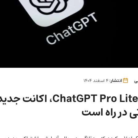
ی
انتشار:
4 اسفند 1404
اشتراک ChatGPT Pro Lite، اک
 در راه است