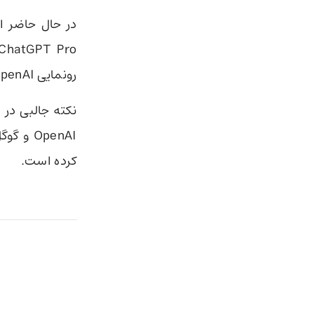
در حال حاضر 
رونمایی OpenAI، امکان خرید اشتراک ChatGPT Pro Lite هم وجود خواهد داشت.
نکته جالبی در 
OpenAI و گوگل است. چراکه گوگل هم از مدل
کرده است.