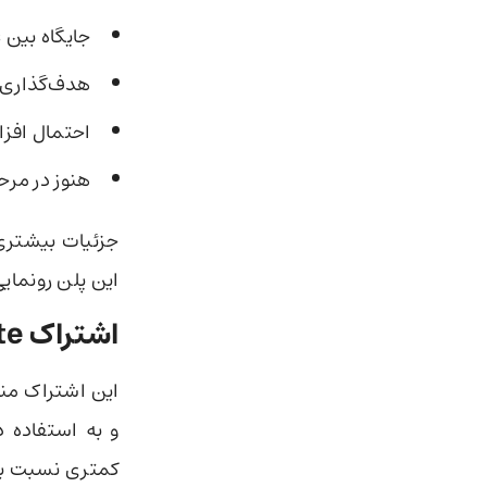
جایگاه بین Plus (۲۰ دلار) و Pro (۲۰۰ دلار
هدف‌گذاری ک
احتمال افز
هنوز در مرح
این پلن رونمای
اشتراک Pro Lite مناسب چه کسانی است؟
این اشتراک منا
و به استفاده د
کمتری نسبت به