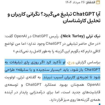
انتشار:
26 مرداد 1404
آیا ChatGPT تبلیغ می‌گیرد؟ نگرانی کاربران و
تحلیل کارشناسان
نیک ترلی (Nick Turley)
، رئیس ChatGPT در OpenAI گفت:
«در حال حاضر تبلیغی در ChatGPT وجود ندارد؛ اما من تواضع
کافی دارم که بگویم این گزینه را به‌طور کامل رد نمی‌کنم.»
براساس گزارش
ورج
،
او تأکید کرد اگر روزی پای تبلیغات به
ChatGPT باز شود، باید «بسیار سنجیده و با سلیقه» طراحی
شود تا تجربه‌ی کاربران آسیب نبیند.
به گفته‌ی ترلی، اولویت
OpenAI همچنان بهبود عملکرد ChatGPT و توسعه‌ی
قابلیت‌های جدید است، اما برای درآمدزایی پایدار در آینده
همه‌ی گزینه‌ها روی میز قرار دارد.