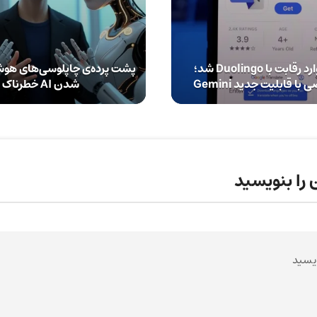
گوگل ترنسلیت وارد رقابت با Duolingo شد؛
پشت پرده‌ی چاپلوسی‌های ه
 قابلیت جدید Gemini
شدن AI خطرناک است؟
 را بنویسید