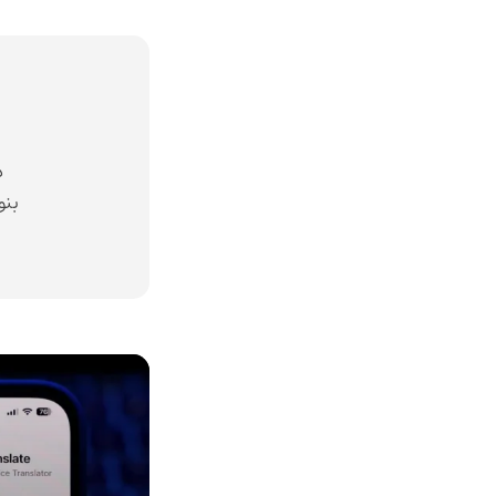
د
بنو