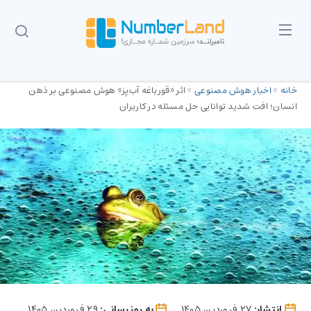
خانه
»
اخبار هوش مصنوعی
»
اثر «قورباغه آب‌پز» هوش مصنوعی بر ذهن
انسان؛ افت شدید توانایی حل مسئله در کاربران
انتشار:
27 فروردین 1405
به روز رسانی:
29 فروردین 1405