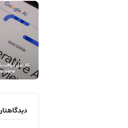
Overview گوگل + را
دیدگاهتان