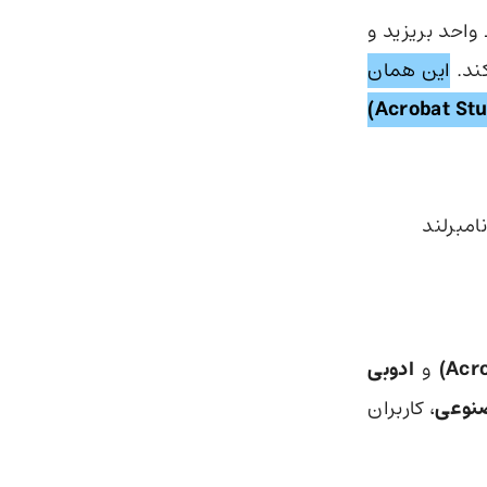
محیط واحد بریزید و
کند.
این همان
امبرلند
و
ادوبی
نوعی
، کاربران