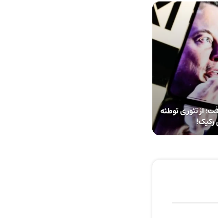
ای جنجالی Grok لو رفت؛ از تئوری توطئه
 رکیک!