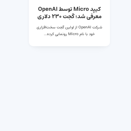
کیپد Micro توسط OpenAI
معرفی شد؛ گجت ۲۳۰ دلاری
برای چت‌جی‌پی‌تی
شرکت OpenAI از اولین گجت سخت‌افزاری
خود با نام Micro رونمایی کرده…