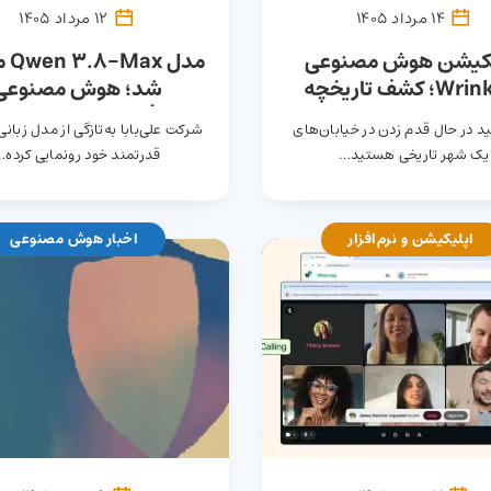
14 مرداد 1405
12 مرداد 1405
یکیشن هوش مصنوعی
مدل 
Wrinkles؛ کشف تاریخچه
شد؛ هوش مصنوعی
ها با راهنمای صوتی +
همه‌فن‌حریف
ید در حال قدم زدن در خیابان‌های
شرکت علی‌بابا به‌تازگی از مدل زبان
تماشا کنید
پارامتر
یک شهر تاریخی هستید…
قدرتمند خود رونمایی کرده…
اپلیکیشن و نرم‌افزار
اخبار هوش مصنوعی