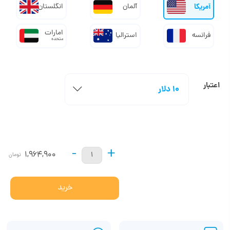
آمریکا
آلمان
انگلستان
امارات
فرانسه
استرالیا
متحده
اعتبار
10 دلار
-
+
1,964,900
تومان
خرید