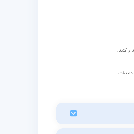
ام کنید.
خیر، گیفت کارت Noon معمولاً برای اکثر کالاها قابل استفاده است، اما ممکن است برخی سرویس‌ها مانند Noon One یا محصولات دیجیتال از