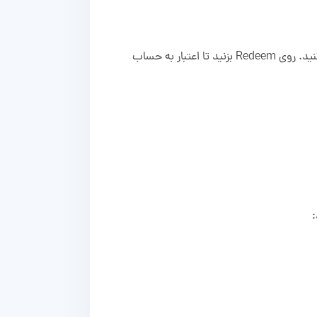
به بخش My Account بروید و Noon Credits را انتخاب کنید. کد ۱۶ رقمی و پین ۴ رقمی گیفت کارت را وارد کنید. روی Redeem بزنید تا اعتبار به حساب
: