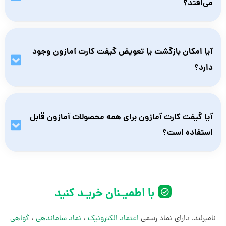
می‌افتد؟
اگر کد را به‌درستی وارد نکنید، آمازون نمی‌تواند آن را شناسایی کند و
اعتبار کارت اعمال نمی‌شود. برای جلوگیری از این مشکل، اطمینان
آیا امکان بازگشت یا تعویض گیفت کارت آمازون وجود
حاصل کنید که کد را به‌طور صحیح وارد می‌کنید.
دارد؟
خیر، پس از خرید گیفت کارت آمازون و آشکار شدن کد، امکان
بازگشت یا تعویض آن وجود ندارد. بنابراین قبل از خرید، از صحت و
آیا گیفت کارت آمازون برای همه محصولات آمازون قابل
مطابقت آن با نیاز خود اطمینان حاصل کنید.
استفاده است؟
برخی محصولات ممکن است به علت محدودیت‌های منطقه‌ای یا
تحریم‌های بین‌المللی، قابل خرید با گیفت کارت آمازون نباشند. قبل از
خرید، بهتر است شرایط مربوط به هر محصول را بررسی کنید.
با اطمیـنان خریـد کنید
نامبرلند، دارای نماد رسمی
اعتماد الکترونیک
،
نماد ساماندهی
،
گواهی