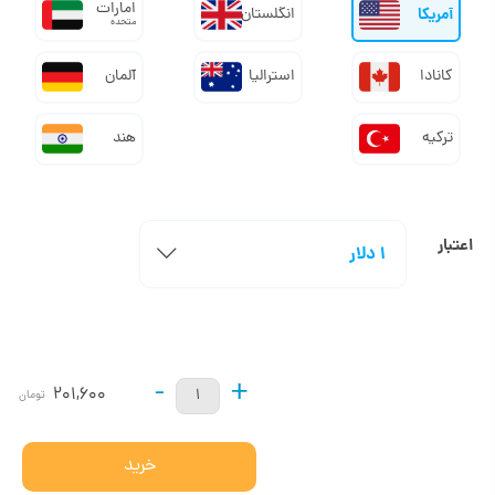
امارات
آمریکا
انگلستان
متحده
کانادا
استرالیا
آلمان
ترکیه
هند
اعتبار
1 دلار
-
+
201,600
تومان
خرید