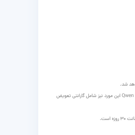
درصورت نقض قوانین Qwen در استفاده از مدل های مختلف هوش مصنوعی و بسته شدن اکانت توسط شرکت Qwen این مورد نیز شامل گارانتی تعویض