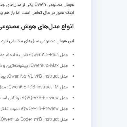
هوش مصنوعی Qwen یکی ا
اینکه هنوز در حال تعامل است اما باز هم پ
انواع مدل‌های هوش مصنوعی wen
این هوش مصنوعی مدل‌های مختلفی دارد و هر
مدل Qwen2.5-Plus: قادر به انجام وظایف پیچیده
مدل Qwen2.5-Max: پیشرفته‌ترین و قدرتمندترین مدل زبانی
مدل Qwen2.5-VL-72B-Instruct: پردازش زبان، قابلیت درک و تحلیل تصاویر
مدل Qwen2.5-14B-Instruct-1M: مدل متن باز با قابلیت تحلیل متون طولانی
مدل QVQ-72B-Preview: توانایی استدلال بصری و درک تصاویر
مدل QwQ-32B-Preview: قدرت تفکر و استدلال
مدل Qwen2.5-Coder-32B-Instruct: توانمند در وظایف مربوط به کدنویسی