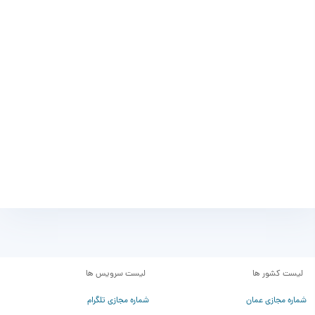
آن، رعایت‌کردن نکات و قوانین زیر الزامی‌است:
اگر درخواست Delete account توسط خودتان ثبت
شده باشد، ضمانت و تعویض اکانت شامل شما
نخواهد شد.
درصورت نقض قوانین POE در استفاده از مدل های
مختلف هوش مصنوعی و بسته شدن اکانت توسط
شرکت POE این مورد نیز شامل گارانتی تعویض
نخواهد شد.
مواردی که منجر به نقض قوانین می گردد:
لیست کشور ها
لیست سرویس ها
عدم اتصال به آی.پی آمریکا: (اتصال به آی.پی سایر
شماره مجازی عمان
شماره مجازی تلگرام