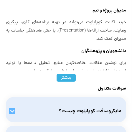
مدیران پروژه و تیم
خرید اکانت کوپایلوت می‌تواند در تهیه برنامه‌های کاری، پیگیری
وظایف، ساخت ارائه‌ها (Presentation)، یا حتی هماهنگی جلسات به
مدیران کمک کند.
دانشجویان و پژوهشگران
برای نوشتن مقالات، خلاصه‌کردن منابع، تحلیل داده‌ها یا تولید
ایده‌های خلاقانه برای تحقیق، این ابزار بسیار کاربردی است.
بیشتر
تولیدکنندگان محتوا
سوالات متداول
چه برای ساخت محتوا در PowerPoint باشد، چه برای نوشتن متن در
Word یا حتی پاسخ‌گویی به ایمیل‌ها، Copilot می‌تواند پیشنهادهایی
مایکروسافت کوپایلوت چیست؟
هوشمندانه ارائه دهد.
کاربران حرفه‌ای Excel
Microsoft Copilot دستیار دیجیتال شما است؛ این ابزار با