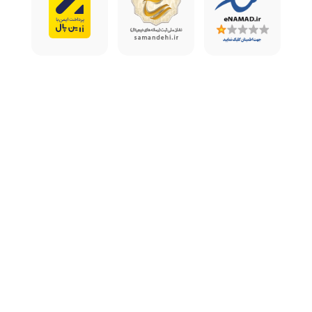
است، اما مایکروسافت حق استفاده از این محتوا را
برای بهبود سرویس خود دارد.
استفاده از محتوای تولیدشده باید مطابق با قوانین
حق نشر و مالکیت معنوی باشد.
هرگونه سوء استفاده از سرویس منجر به
محدودیت یا قطع دسترسی خواهد شد.
مایکروسافت هیچ ضمانتی در مورد دقت یا صحت
محتوای تولید شده ارائه نمی‌دهد.
کاربران مسئولیت کامل استفاده از محتوای تولید
شده را بر عهده دارند.
اگر خودتان درخواست Delete account را ثبت
کنید، این مورد شامل ضمانت و تعویض اکانت