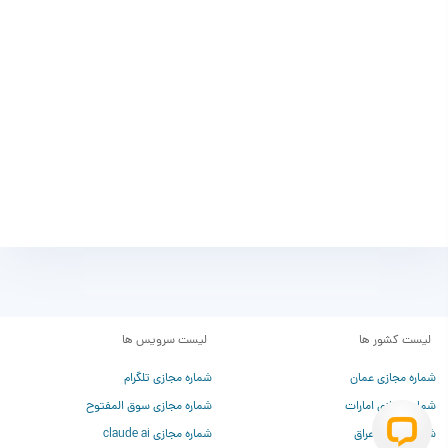
نخواهد شد.
در صورت رعایت تمام قوانین Microsoft Copilot و
نامبرلند، اگر مشکلی به وجود بیاید، اکانت دارای
ضمانت 30 روزه است.
مزایای خرید اکانت کوپایلوت از نامبرلند
تضمین کیفیت بالای اکانت کوپایلوت
پرداخت مطمئن و امن
لیست کشور ها
لیست سرویس ها
قیمت مقرون به‌صرفه
شماره مجازی عمان
شماره مجازی تلگرام
پشتیبانی تلفنی و آنلاین
شماره مجازی امارات
شماره مجازی سوق المفتوح
شماره مجازی عراق
شماره مجازی claude ai
مدت‌زمان تحویل 1 تا 24 ساعت کاری