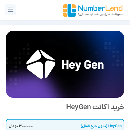
خرید اکانت HeyGen
HeyGen (بدون طرح فعال)
300,000 تومان