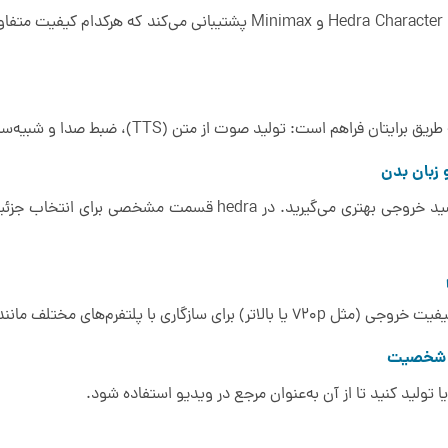
Hedra از مدل‌هایی مانند Hedra Character 3، Kling، Veo 2 و Minimax پشتیب
 تولید صوت از متن (TTS)، ضبط صدا و شبیه‌سازی یا آپلود فایل صوتی آماده.
زبان بدن
هرچه در بیان جزئیات صریح و مشخص باشید خروجی بهتری می‌گیرید. در 
م شخصیت
تولید کنید تا از آن به‌عنوان مرجع در ویدیو استفاده شود.