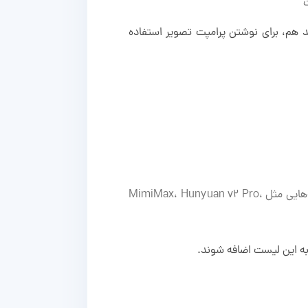
ند هم، برای نوشتن پرامپت تصویر استفاده
حالت سفارشی (Custom) که در آن می‌توانید ابزار هوش مصنوعی مورد نظر خود را برای تولید ویدیو از بین گزینه‌هایی مثل MimiMax، Hunyuan v2 Pro،
ه این لیست اضافه شوند.