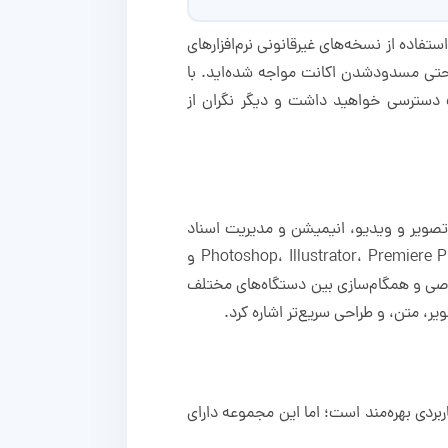
تفاده از نسخه‌های غیرقانونی نرم‌افزارهای
 یا حتی مسدودشدن اکانت مواجه شده‌اید. با
ی Adobe به‌صورت رسمی و بدون محدودیت دسترسی خواهید داشت و دیگر نگران از
 تصویر و ویدیو، انیمیشن و مدیریت اسناد
PDF را برایتان فراهم می‌کند. با داشتن این اکانت، می‌توانید از نرم‌افزارهایی مانند Photoshop، Illustrator، Premiere Pro، After Effects، Lightroom و
اختصاصی و همگام‌سازی بین دستگاه‌های مختلف
جزا از ویژگی‌های کاربردی بهره‌مند است؛ اما این مجموعه دارای