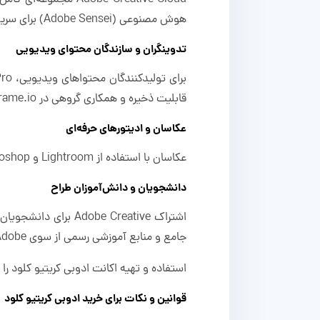
هوش مصنوعی (Adobe Sensei) برای سریع‌تر کردن فرایندهای طراحی، به این اکانت نیاز دارند.
تدوینگران و سازندگان محتوای ویدیویی
قابلیت ذخیره و همکاری گروهی در Frame.io نیز به این افراد کمک می‌کند تا پروژه‌ها را سریع‌تر و منظم‌تر پیش ببرند.
عکاسان و ادیتورهای حرفه‌ای
عکاسان با استفاده از Lightroom و Photoshop می‌توانند به ابزارهایی برای پردازش حرفه‌ای و سریع‌تر تصاویر دسترسی پیدا کنند.
دانشجویان و دانش‌آموزان طراح
اشتراک obe Creative
جامع و منابع آموزشی رسمی از سوی Adobe، مسیر یادگیری را برای این افراد بسیار ساده‌تر می‌سازد.
استفاده و تهیه اکانت ادوبی کریتیو کلود را به طراحان وب و UX/UI، متخصصان موشن گرافیک و انیمیشن، تولید
قوانین و نکات برای خرید ادوبی کریتیو کلود