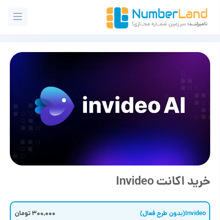
خرید اکانت Invideo
Invideo(بدون طرح فعال)
300,000 تومان